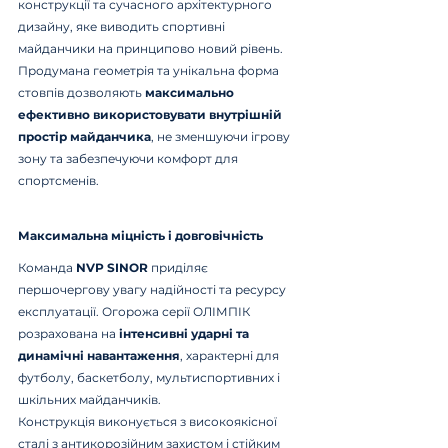
конструкції та сучасного архітектурного 
дизайну, яке виводить спортивні 
майданчики на принципово новий рівень. 
Продумана геометрія та унікальна форма 
стовпів дозволяють 
максимально 
ефективно використовувати внутрішній 
простір майданчика
, не зменшуючи ігрову 
зону та забезпечуючи комфорт для 
спортсменів.
Максимальна міцність і довговічність
Команда 
NVP SINOR
 приділяє 
першочергову увагу надійності та ресурсу 
експлуатації. Огорожа серії ОЛІМПІК 
розрахована на 
інтенсивні ударні та 
динамічні навантаження
, характерні для 
футболу, баскетболу, мультиспортивних і 
шкільних майданчиків.
Конструкція виконується з високоякісної 
сталі з антикорозійним захистом і стійким 