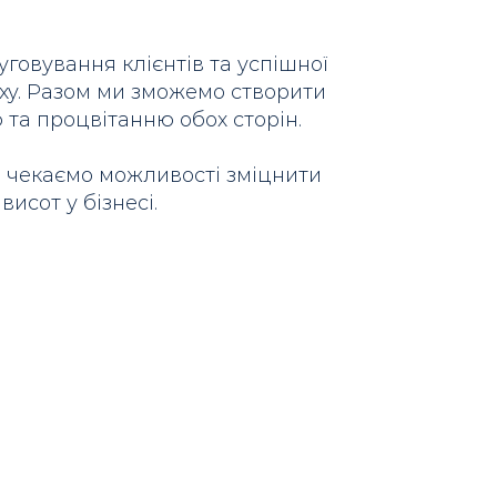
уговування клієнтів та успішної
іху. Разом ми зможемо створити
та процвітанню обох сторін.
ям чекаємо можливості зміцнити
исот у бізнесі.