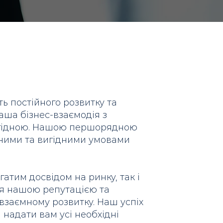
ь постійного розвитку та
аша бізнес-взаємодія з
игідною. Нашою першорядною
ними та вигідними умовами
атим досвідом на ринку, так і
ося нашою репутацією та
взаємному розвитку. Наш успіх
 надати вам усі необхідні