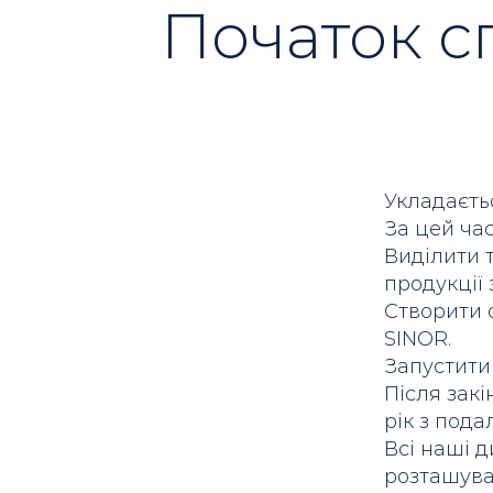
Початок с
Укладаєть
За цей час
Виділити 
продукції
Створити 
SINOR.
Запустити
Після закі
рік з под
Всі наші 
розташува