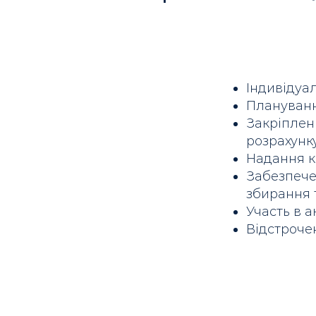
Індивідуа
Плануванн
Закріплен
розрахунк
Надання к
Забезпече
збирання 
Участь в а
Відстроче