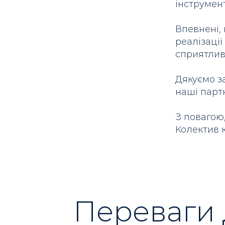
інструмент
Впевнені, 
реалізації
сприятлив
Дякуємо з
наші партн
З повагою
Колектив 
Переваги