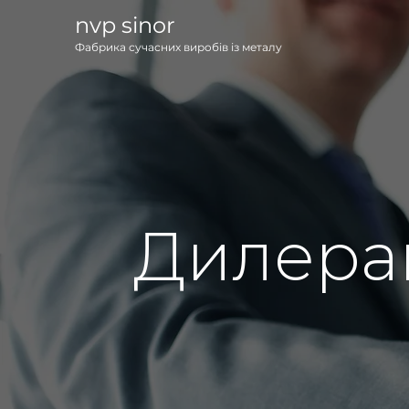
nvp sinor
Фабрика сучасних виробів із металу
Дилера