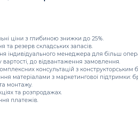
льні ціни з глибиною знижки до 25%.
я та резерв складських запасів.
ня індивідуального менеджера для більш опера
у вартості, до відвантаження замовлення.
омплексних консультацій з конструкторським б
ння матеріалами з маркетингової підтримки: бр
та монтажу.
кціях та розпродажах.
ння платежів.