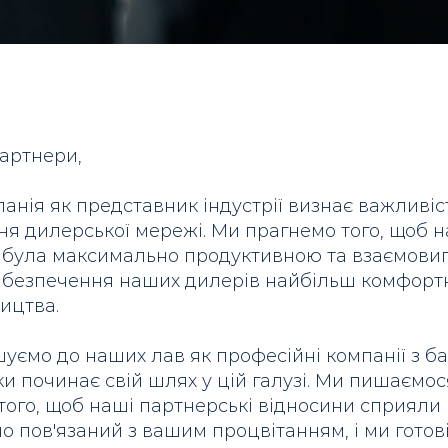
артнери,
нія як представник індустрії визнає важливіст
я дилерської мережі. Ми прагнемо того, щоб н
була максимально продуктивною та взаємов
абезпечення наших дилерів найбільш комфорт
ицтва.
ємо до наших лав як професійні компанії з баг
льки починає свій шлях у цій галузі. Ми пишаєм
того, щоб наші партнерські відносини сприяли 
 пов'язаний з вашим процвітанням, і ми готові