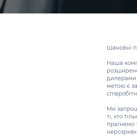
Шановні п
Наша компа
розширенн
дилерами 
метою є з
співробітн
Ми запрошу
ті, хто ті
прагнемо 
нерозривно