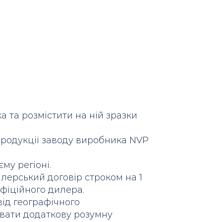
 та розмістити на ній зразки
продукції заводу виробника NVP
му регіоні.
илерський договір строком на 1
фіційного дилера.
від географічного
вати додаткову розумну