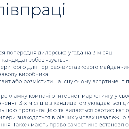
півпраці
ся попередня дилерська угода на 3 місяці.
 кандидат зобов'язується;
територію для торгово-виставкового майданчика
 заводу виробника.
сайт або розмістити на існуючому асортимент 
 рекламну компанію Інтернет-маркетингу у своє
нчення 3-х місяців з кандидатом укладається д
альшою пролонгацією та видається сертифікат о
дилери знаходяться в рівних умовах незалежно 
ння. Також мають право самостійно встановлю