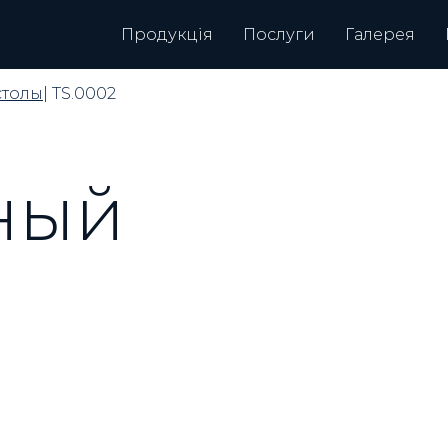
Продукція
Послуги
Галерея
столы
| TS.0002
ный