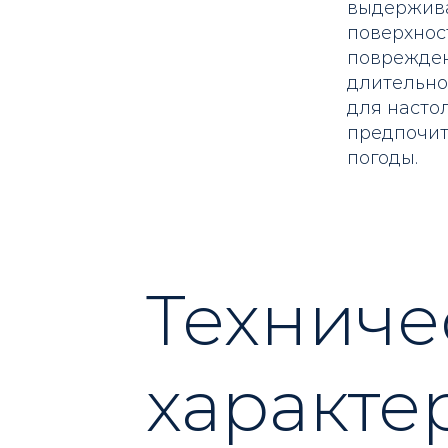
выдержива
поверхнос
поврежден
длительно
для насто
предпочит
погоды.
Техниче
характе