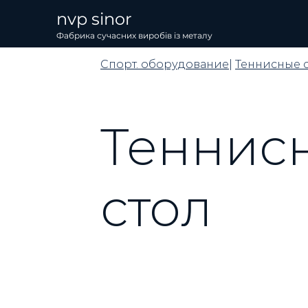
nvp sinor
Фабрика сучасних виробів із металу
Спорт. оборудование
|
Теннисные 
Теннис
стол